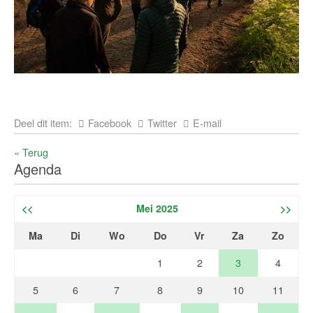
Deel dit item:
Facebook
Twitter
E-mail
« Terug
Agenda
<<
Mei 2025
>>
Ma
Di
Wo
Do
Vr
Za
Zo
1
2
3
4
5
6
7
8
9
10
11