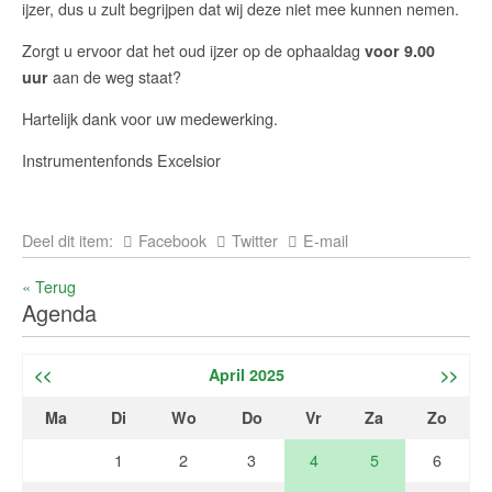
ijzer, dus u zult begrijpen dat wij deze niet mee kunnen nemen.
Zorgt u ervoor dat het oud ijzer op de ophaaldag
voor 9.00
aan de weg staat?
uur
Hartelijk dank voor uw medewerking.
Instrumentenfonds Excelsior
Deel dit item:
Facebook
Twitter
E-mail
« Terug
Agenda
<<
April 2025
>>
Ma
Di
Wo
Do
Vr
Za
Zo
1
2
3
4
5
6