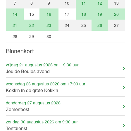
7
8
9
10
11
12
13
14
15
16
17
18
19
20
21
22
23
24
25
26
27
28
29
30
Binnenkort
vrijdag 21 augustus 2026 om 19:30 uur
Jeu de Boules avond
woensdag 26 augustus 2026 om 17:00 uur
Kokk'n in de grote Kökk'n
donderdag 27 augustus 2026
Zomerfeest
zondag 30 augustus 2026 om 9:30 uur
Tentdienst