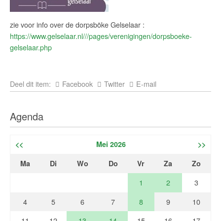
zie voor info over de dorpsböke Gelselaar :
https://www.gelselaar.nl///pages/verenigingen/dorpsboeke-
gelselaar.php
Deel dit item:
Facebook
Twitter
E-mail
Agenda
<<
Mei 2026
>>
Ma
Di
Wo
Do
Vr
Za
Zo
1
2
3
4
5
6
7
8
9
10
11
12
13
14
15
16
17