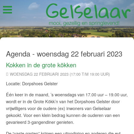
Agenda - woensdag 22 februari 2023
Kokken in de grote kökken
WOENSDAG 22 FEBRUARI 2023 (17:00 T/M 19:00 UUR)
Locatie: Dorpshoes Gelster
Één keer in de maand, ’s woensdags van 17.00 uur – 19.00 uur,
wordt er in de Grote Kökk’n van het Dorpshoes Gelster door
vrijwilligers voor de oudere (ex) inwoners van Gelselaar
gekookt. Voor een klein bedrag kunnen de ouderen van een
gevarieerd 3-gangendiner genieten.
De “vaste gasten” krijgen een uitnodiging en anderen die evt.